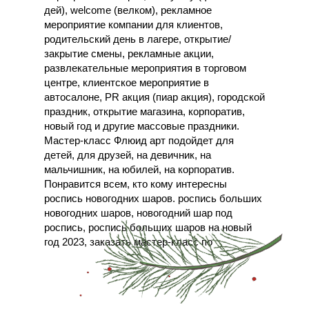
дей), welcome (велком), рекламное
мероприятие компании для клиентов,
родительский день в лагере, открытие/
закрытие смены, рекламные акции,
развлекательные мероприятия в торговом
центре, клиентское мероприятие в
автосалоне, PR акция (пиар акция), городской
праздник, открытие магазина, корпоратив,
новый год и другие массовые праздники.
Мастер-класс Флюид арт подойдет для
детей, для друзей, на девичник, на
мальчишник, на юбилей, на корпоратив.
Понравится всем, кто кому интересны
роспись новогодних шаров. роспись больших
новогодних шаров, новогодний шар под
роспись, роспись больших шаров на новый
год 2023, заказать мастер-класс по
новогодним шарам в Москве, заказать
выездной мастер-класс по росписи
новогодних шаров, выездной мастер-класс по
росписи новогодних шаров, роспись