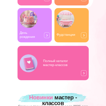
День
Фудстанции
рождения
Полный каталог
мастер-классов
Новинки
мастер -
классов