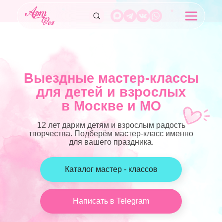
*
Выездные мастер-классы
для детей и взрослых
в Москве и МО
12 лет дарим детям и взрослым радость
творчества. Подберём мастер-класс именно
для вашего праздника.
Дарим идеи
Подберём идеи
для вашего праздника!
для вашего праздника!
Каталог мастер - классов
Укажите телефон, и мы подберем мастер-
Оставьте телефон — предложим варианты
класс специально для вас!
мастер-классов под ваш формат
+7
+7
Написать в Telegram
Я подтверждаю
Я подтверждаю
Согласие на обработку
Согласие на обработку
персональных данных и принимаю условия
персональных данных и принимаю условия