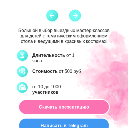
Политики конфиденциальности
Политики конфиденциальности
Получить идеи
Получить идеи
Большой выбор выездных мастер-классов
для детей с тематическим оформлением
стола и ведущими в красивых костюмах!
Длительность
от 1
часа
Стоимость
от 500 руб
от 10 до 1000
участников
Скачать презентацию
Написать в Telegram