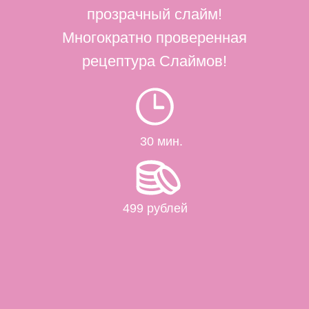
Политики конфиденциальности
Политики конфиденциальности
прозрачный слайм!
Получить идеи
Получить идеи
Многократно проверенная
рецептура Слаймов!
30 мин.
499 рублей