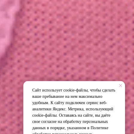
Сайт использует cookie-файлы, чтобы сделать
ваше пребывание на нем максимально
удобным. К cайту подключен сервис веб-
аналитики Яндекс. Метрика, использующий
cookie-файлы. Оставаясь на сайте, вы даёте
свое согласие на обработку персональных
данных в порядке, указанном в Политике