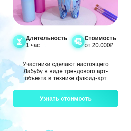
Политики конфиденциальности
Политики конфиденциальности
Получить идеи
Получить идеи
Длительность
Стоимость
1 час
от 20.000₽
Участники сделают настоящего
Лабубу в виде трендового арт-
объекта в технике флюид-арт
Узнать стоимость