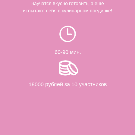
Политики конфиденциальности
Политики конфиденциальности
научатся вкусно готовить, а еще
испытают себя в кулинарном поединке!
Получить идеи
Получить идеи
60-90 мин.
18000 рублей за 10 участников