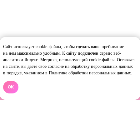
Сайт использует cookie-файлы, чтобы сделать ваше пребывание
на нем максимально удобным. К cайту подключен сервис веб-
аналитики Яндекс. Метрика, использующий cookie-файлы. Оставаясь
на сайте, вы даёте свое согласие на обработку персональных данных
в порядке, указанном в Политике обработки персональных данных.
Творческая студия
Контакты
ИП Слабуха Е.C.
+7 495 923 79 97
ИНН 504034190431
ОГРНИП
г. Москва, ул. Щукинская 8
OK
316504000052923
info@artfeya.ru
Главная
Мастер-классы
Дополнительно
Каталог мастер-
Уникальные
О нашей студии
классов
Для детей
Шоу и квесты
Наши новинки
Для взрослых
Онлайн-курсы
Видео
Тематические
Стоимость МК
Стили
Кулинарные
оформления МК
Фуд-станции