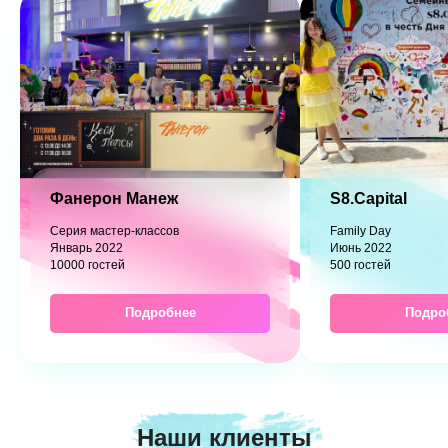
Фанерон Манеж
S8.Capital
Серия мастер-классов
Family Day
Январь 2022
Июнь 2022
10000 гостей
500 гостей
Подробнее
Подро
Наши клиенты