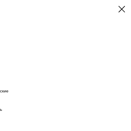
ские
ь